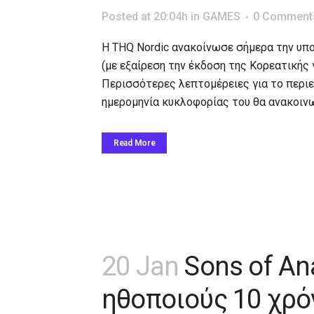
Posted at 20:04h
in
GAMES
0 Comment
Η THQ Nordic ανακοίνωσε σήμερα την υπο
(με εξαίρεση την έκδοση της Κορεατικής γλώ
Περισσότερες λεπτομέρειες για το περιεχ
ημερομηνία κυκλοφορίας του θα ανακοινω
Read More
20 Jan
Sons of An
ηθοποιούς 10 χρόν