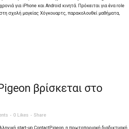
ονιά για iPhone και Android κινητά. Πρόκειται για ένα role
 στη σχολή μαγείας Χόγκουαρτς, παρακολουθεί μαθήματα,
Pigeon βρίσκεται στο
nts
0
Likes
Share
ελληνική start-up ContactPigeon, η πρωτοποριακή διαδικτυακή