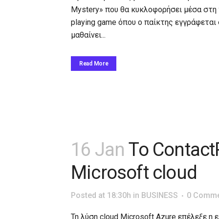
Mystery» που θα κυκλοφορήσει μέσα στη χρ
playing game όπου ο παίκτης εγγράφεται
μαθαίνει...
Read More
16 Jan
Το Contact
Microsoft cloud
Posted at 18:30h
in
BUSINESS
0 Comme
Τη λύση cloud Microsoft Azure επέλεξε η 