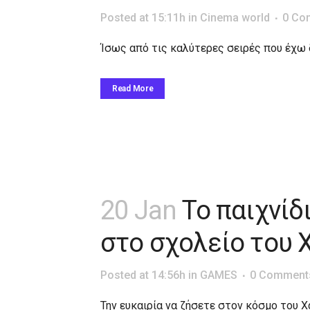
Posted at 15:11h
in
Cinema world
0 Co
Ίσως από τις καλύτερες σειρές που έχω δ
Read More
20 Jan
Το παιχνίδ
στο σχολείο του Χ
Posted at 14:56h
in
GAMES
0 Comment
Την ευκαιρία να ζήσετε στον κόσμο του Χά