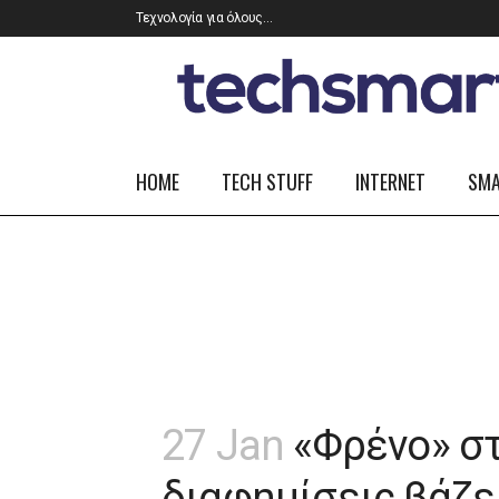
Τεχνολογία για όλους…
HOME
TECH STUFF
INTERNET
SM
27 Jan
«Φρένο» στ
διαφημίσεις βάζε