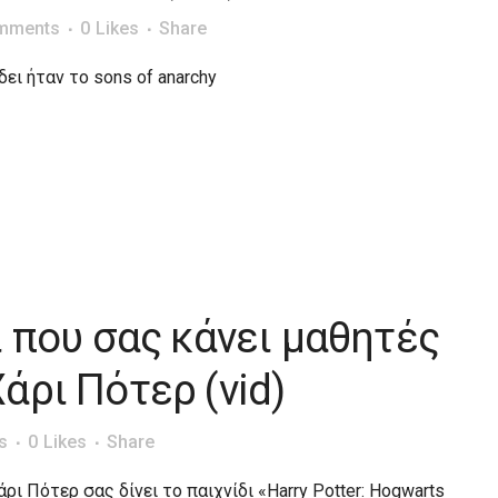
mments
0
Likes
Share
ει ήταν το sons of anarchy
ι που σας κάνει μαθητές
άρι Πότερ (vid)
s
0
Likes
Share
ρι Πότερ σας δίνει το παιχνίδι «Harry Potter: Hogwarts