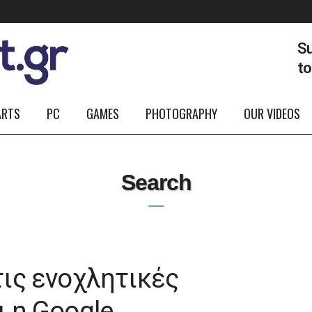
Su
t
ARTS
PC
GAMES
PHOTOGRAPHY
OUR VIDEOS
Search
ις ενοχλητικές
ι η Google