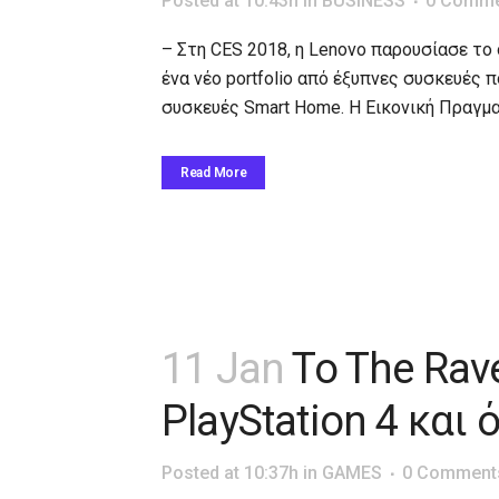
Posted at 10:43h
in
BUSINESS
0 Comme
– Στη CES 2018, η Lenovo παρουσίασε το 
ένα νέο portfolio από έξυπνες συσκευές 
συσκευές Smart Home. Η Εικονική Πραγματ
Read More
11 Jan
To The Rav
PlayStation 4 και ό
Posted at 10:37h
in
GAMES
0 Comment