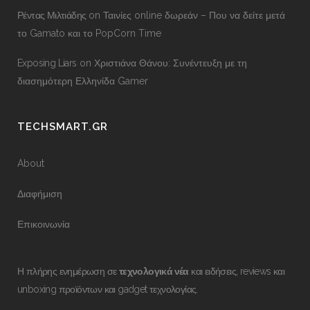
Ρέντας Μιλτιάδης
on
Ταινίες online δωρεάν – Που να δείτε μετά
το Gamato και το PopCorn Time
Exposing Liars
on
Χριστιάνα Θάνου: Συνέντευξη με τη
διασημότερη Ελληνίδα Gamer
TECHSMART.GR
About
Διαφήμιση
Επικοινωνία
Η πλήρης ενημέρωση σε
τεχνολογικά νέα
και ειδήσεις, reviews και
unboxing προϊόντων και gadget τεχνολογίας.