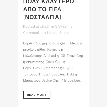
ΠΟΛΥ ΚΑΛΥΤΕΡΟ
ΑΠΟ ΤΟ FIFA
[ΝΟΣΤΑΛΓΙΑ]
Posted at 18:47h
in
GAMES
1
Comment
0
Likes
Share
Ευρώ ή δραχμή; Κρύο ή ζέστη; Μικρό ή
μεγάλο στήθος; Κανάκης ή
Καλυβάτσης; Android ή iOS; Σπανούλης
ή Διαμαντίδης; Coca-Cola ή
Pepsi; BMW ή Mercedes; Ούζο ή
τσίπουρο; Πίτσα ή σουβλάκι; Πελέ ή
Μαραντόνα; Jackie Chan ή Bruce Lee;
READ MORE