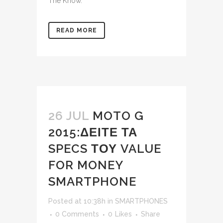
The Know.
READ MORE
26 JUL
MOTO G
2015:ΔΕΙΤΕ ΤΑ
SPECS ΤΟΥ VALUE
FOR MONEY
SMARTPHONE
Posted at 10:38h
in
SMARTPHONES
0 Comments
0
Likes
Share