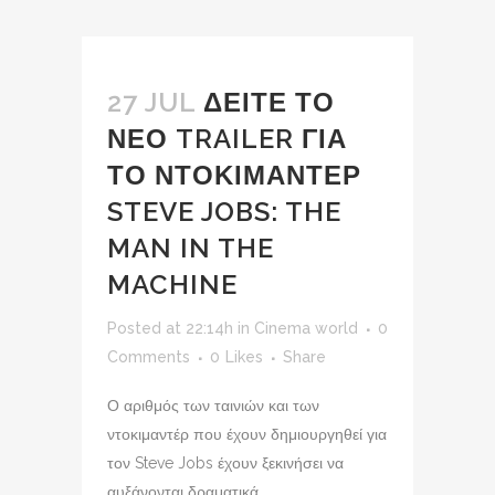
27 JUL
ΔΕΙΤΕ ΤΟ
ΝΕΟ TRAILER ΓΙΑ
ΤΟ ΝΤΟΚΙΜΑΝΤΕΡ
STEVE JOBS: THE
MAN IN THE
MACHINE
Posted at 22:14h
in
Cinema world
0
Comments
0
Likes
Share
Ο αριθμός των ταινιών και των
ντοκιμαντέρ που έχουν δημιουργηθεί για
τον Steve Jobs έχουν ξεκινήσει να
αυξάνονται δραματικά.