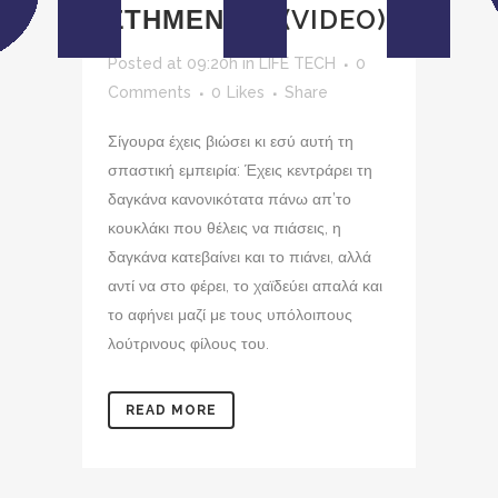
ΣΤΗΜΕΝΕΣ? (VIDEO)
Posted at 09:20h
in
LIFE TECH
0
Comments
0
Likes
Share
Σίγουρα έχεις βιώσει κι εσύ αυτή τη
σπαστική εμπειρία: Έχεις κεντράρει τη
δαγκάνα κανονικότατα πάνω απ’το
κουκλάκι που θέλεις να πιάσεις, η
δαγκάνα κατεβαίνει και το πιάνει, αλλά
αντί να στο φέρει, το χαϊδεύει απαλά και
το αφήνει μαζί με τους υπόλοιπους
λούτρινους φίλους του.
READ MORE